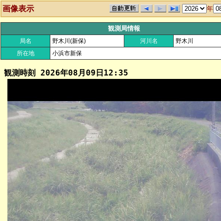
画像表示
年
観測局情報
局名
野木川(新保)
河川名
野木川
所在地
小浜市新保
観測時刻
2026年08月09日12:35