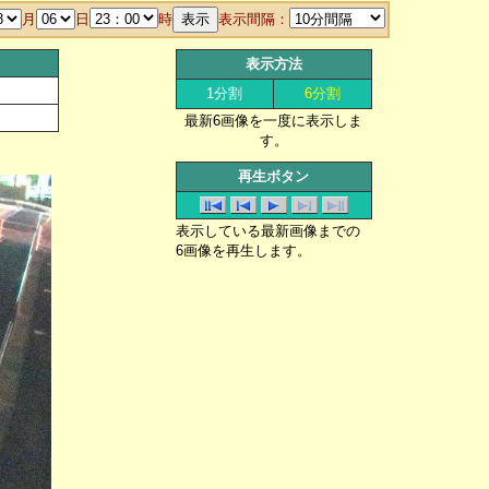
月
日
時
表示間隔：
表示方法
1分割
6分割
最新6画像を一度に表示しま
す。
再生ボタン
表示している最新画像までの
6画像を再生します。