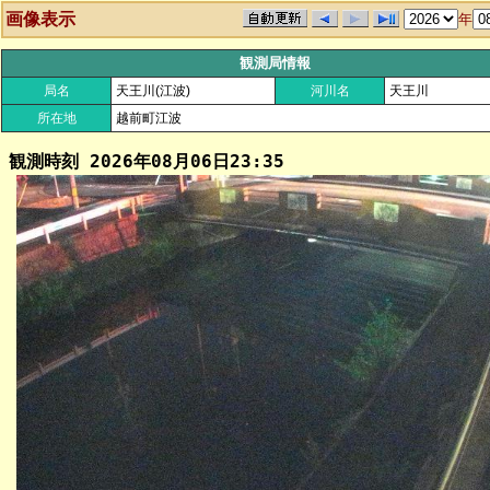
画像表示
年
観測局情報
局名
天王川(江波)
河川名
天王川
所在地
越前町江波
観測時刻
2026年08月06日23:35