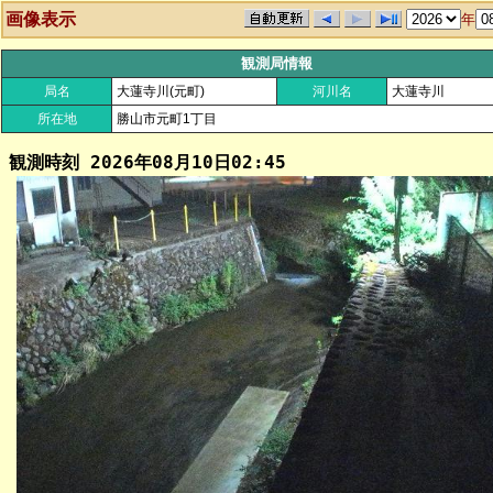
画像表示
年
観測局情報
局名
大蓮寺川(元町)
河川名
大蓮寺川
所在地
勝山市元町1丁目
観測時刻
2026年08月10日02:45